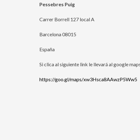
Pessebres Puig
Carrer Borrell 127 local A
Barcelona 08015
España
Si clica al siguiente link le llevará al google ma
https://goo.gl/maps/xw3Hsca8AAwzP5Ww5